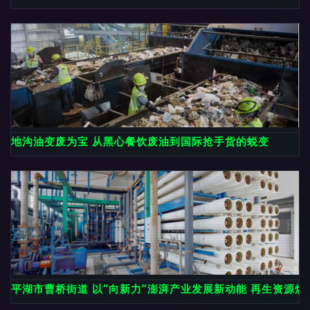
地沟油变废为宝 从黑心餐饮废油到国际抢手货的蜕变
平湖市曹桥街道 以“向新力”澎湃产业发展新动能 再生资源焕